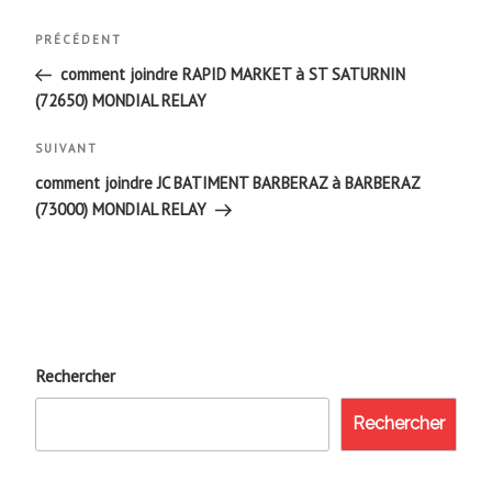
Navigation
Article
PRÉCÉDENT
de
précédent
comment joindre RAPID MARKET à ST SATURNIN
(72650) MONDIAL RELAY
l’article
Article
SUIVANT
suivant
comment joindre JC BATIMENT BARBERAZ à BARBERAZ
(73000) MONDIAL RELAY
Rechercher
Rechercher