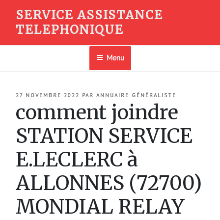
Aller
SERVICE ASSISTANCE
au
TELEPHONIQUE
contenu
principal
Menu
PUBLIÉ
27 NOVEMBRE 2022
PAR
ANNUAIRE GÉNÉRALISTE
LE
comment joindre
STATION SERVICE
E.LECLERC à
ALLONNES (72700)
MONDIAL RELAY