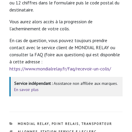
ou 12 chiffres dans le formulaire puis le code postal du
destinataire.
Vous aurez alors accès à la progression de
l’acheminement de votre colis.
En cas de question, vous pouvez toujours prendre
contact avec le service client de MONDIAL RELAY ou
consulter la FAQ (foire aux questions) qui est disponible
à cette adresse :
https://www.mondialrelay.fr/faq/recevoir-un-colis/
Service indépendant :
Assistance non affiliée aux marques.
En savoir plus
CATÉGORIES
MONDIAL RELAY
,
POINT RELAIS
,
TRANSPORTEUR
ÉTIQUETTES
ALLONNES
,
STATION SERVICE E.LECLERC