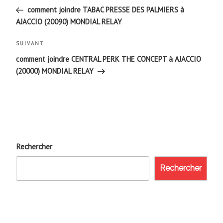
de
précédent
comment joindre TABAC PRESSE DES PALMIERS à
AJACCIO (20090) MONDIAL RELAY
l’article
Article
SUIVANT
suivant
comment joindre CENTRAL PERK THE CONCEPT à AJACCIO
(20000) MONDIAL RELAY
Rechercher
Rechercher