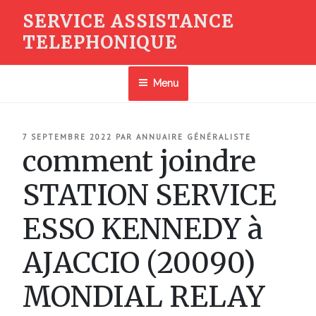
Aller
SERVICE ASSISTANCE
au
TELEPHONIQUE
contenu
principal
Menu
PUBLIÉ
7 SEPTEMBRE 2022
PAR
ANNUAIRE GÉNÉRALISTE
LE
comment joindre
STATION SERVICE
ESSO KENNEDY à
AJACCIO (20090)
MONDIAL RELAY