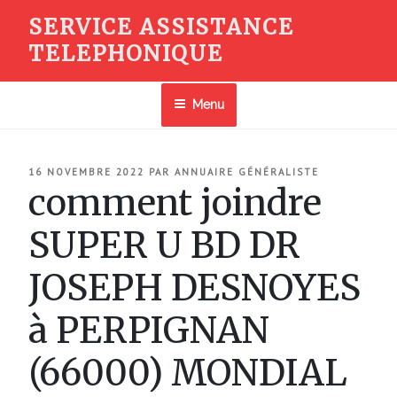
Aller
SERVICE ASSISTANCE
au
TELEPHONIQUE
contenu
principal
Menu
PUBLIÉ
16 NOVEMBRE 2022
PAR
ANNUAIRE GÉNÉRALISTE
LE
comment joindre
SUPER U BD DR
JOSEPH DESNOYES
à PERPIGNAN
(66000) MONDIAL