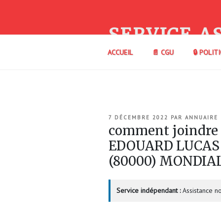
Aller
au
contenu
SERVICE A
principal
ACCUEIL
📄 CGU
🔒 POLIT
PUBLIÉ
7 DÉCEMBRE 2022
PAR
ANNUAIRE
LE
comment joindre
EDOUARD LUCAS 
(80000) MONDIA
Service indépendant :
Assistance no