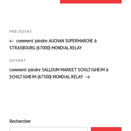
Navigation
Article
PRÉCÉDENT
de
précédent
comment joindre AUCHAN SUPERMARCHE à
STRASBOURG (67000) MONDIAL RELAY
l’article
Article
SUIVANT
suivant
comment joindre SALLOUM MARKET SCHILTIGHEIM à
SCHILTIGHEIM (67300) MONDIAL RELAY
Rechercher