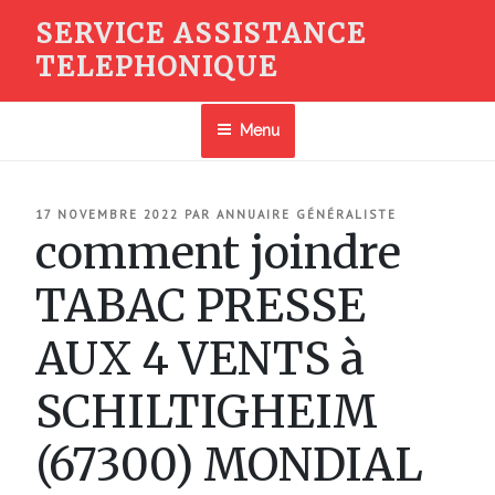
Aller
SERVICE ASSISTANCE
au
TELEPHONIQUE
contenu
principal
Menu
PUBLIÉ
17 NOVEMBRE 2022
PAR
ANNUAIRE GÉNÉRALISTE
LE
comment joindre
TABAC PRESSE
AUX 4 VENTS à
SCHILTIGHEIM
(67300) MONDIAL