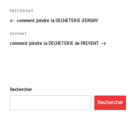
Navigation
Article
PRÉCÉDENT
de
précédent
comment joindre la DECHETERIE d’ERGNY
l’article
Article
SUIVANT
suivant
comment joindre la DECHETERIE de FREVENT
Rechercher
Rechercher