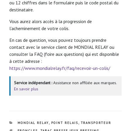
ou 12 chiffres dans le formulaire puis le code postal du
destinataire.
Vous aurez alors accès à la progression de
l’acheminement de votre colis.
En cas de question, vous pouvez toujours prendre
contact avec le service client de MONDIAL RELAY ou
consulter la FAQ (foire aux questions) qui est disponible
à cette adresse :
https://www.mondialrelay.fr/faq/recevoir-un-colis/
Service indépendant :
Assistance non affiliée aux marques.
En savoir plus
CATÉGORIES
MONDIAL RELAY
,
POINT RELAIS
,
TRANSPORTEUR
ÉTIQUETTES
FRONCLES
,
TABAC PRESSE JEUX PRESSING