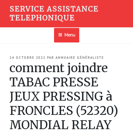
Aller
SERVICE ASSISTANCE
au
TELEPHONIQUE
contenu
principal
Menu
PUBLIÉ
24 OCTOBRE 2022
PAR
ANNUAIRE GÉNÉRALISTE
LE
comment joindre
TABAC PRESSE
JEUX PRESSING à
FRONCLES (52320)
MONDIAL RELAY