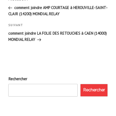
Article
de
précédent
comment joindre AMP COURTAGE à HEROUVILLE-SAINT-
CLAIR (14200) MONDIAL RELAY
l’article
Article
SUIVANT
suivant
comment joindre LA FOLIE DES RETOUCHES à CAEN (14000)
MONDIAL RELAY
Rechercher
Rechercher