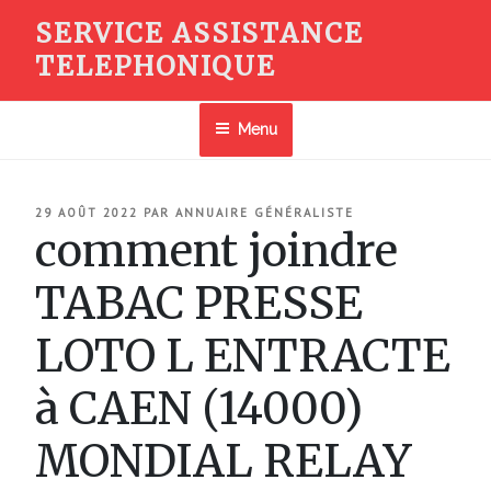
Aller
SERVICE ASSISTANCE
au
TELEPHONIQUE
contenu
principal
Menu
PUBLIÉ
29 AOÛT 2022
PAR
ANNUAIRE GÉNÉRALISTE
LE
comment joindre
TABAC PRESSE
LOTO L ENTRACTE
à CAEN (14000)
MONDIAL RELAY