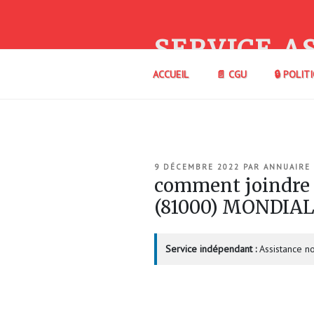
Aller
au
contenu
SERVICE A
principal
ACCUEIL
📄 CGU
🔒 POLIT
PUBLIÉ
9 DÉCEMBRE 2022
PAR
ANNUAIRE
LE
comment joindre
(81000) MONDIA
Service indépendant :
Assistance no