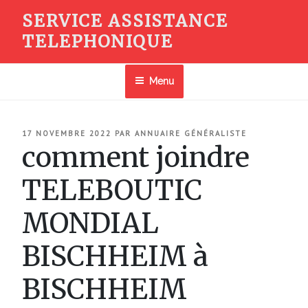
Aller
SERVICE ASSISTANCE
au
TELEPHONIQUE
contenu
principal
Menu
PUBLIÉ
17 NOVEMBRE 2022
PAR
ANNUAIRE GÉNÉRALISTE
LE
comment joindre
TELEBOUTIC
MONDIAL
BISCHHEIM à
BISCHHEIM