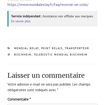
https://www.mondialrelay.fr/faq/recevoir-un-colis/
Service indépendant :
Assistance non affiliée aux marques.
En savoir plus
CATÉGORIES
MONDIAL RELAY
,
POINT RELAIS
,
TRANSPORTEUR
ÉTIQUETTES
BISCHHEIM
,
TELEBOUTIC MONDIAL BISCHHEIM
Laisser un commentaire
Votre adresse e-mail ne sera pas publiée.
Les champs
obligatoires sont indiqués avec
*
Commentaire
*