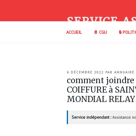
Aller
au
contenu
SERVICE A
principal
ACCUEIL
📄 CGU
🔒 POLIT
PUBLIÉ
6 DÉCEMBRE 2022
PAR
ANNUAIRE
LE
comment joindre
COIFFURE à SAIN
MONDIAL RELAY
Service indépendant :
Assistance no