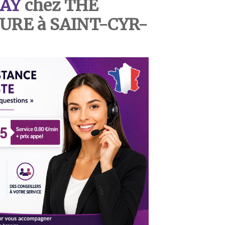
AY
chez THE
URE à SAINT-CYR-