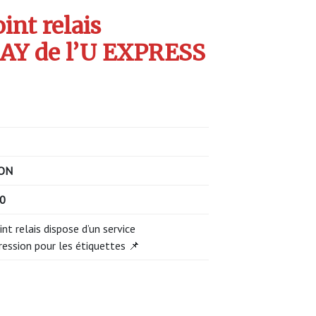
int relais
Y de l’U EXPRESS
5
ON
20
int relais dispose d’un service
ression pour les étiquettes 📌