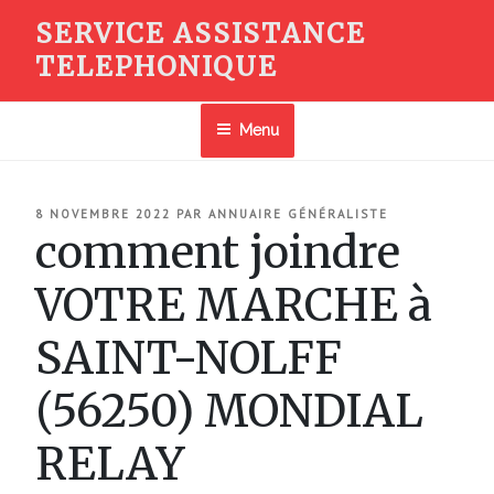
Aller
SERVICE ASSISTANCE
au
TELEPHONIQUE
contenu
principal
Menu
PUBLIÉ
8 NOVEMBRE 2022
PAR
ANNUAIRE GÉNÉRALISTE
LE
comment joindre
VOTRE MARCHE à
SAINT-NOLFF
(56250) MONDIAL
RELAY