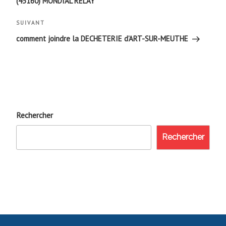
(45160) MONDIAL RELAY
l’article
Article
SUIVANT
suivant
comment joindre la DECHETERIE d’ART-SUR-MEUTHE
Rechercher
Rechercher