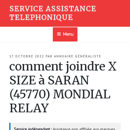
Aller
SERVICE ASSISTANCE
au
TELEPHONIQUE
contenu
principal
Menu
PUBLIÉ
17 OCTOBRE 2022
PAR
ANNUAIRE GÉNÉRALISTE
LE
comment joindre X
SIZE à SARAN
(45770) MONDIAL
RELAY
Service indépendant :
Assistance non affiliée aux marques.