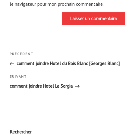
le navigateur pour mon prochain commentaire.
Navigation
Article
PRÉCÉDENT
de
précédent
comment joindre Hotel du Bois Blanc [Georges Blanc]
l’article
Article
SUIVANT
suivant
comment joindre Hotel Le Sorgia
Rechercher