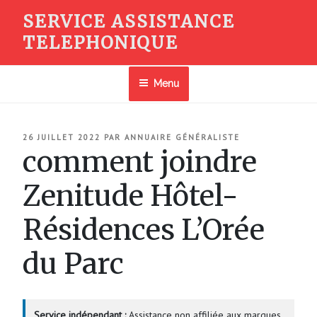
Aller
SERVICE ASSISTANCE
au
TELEPHONIQUE
contenu
principal
Menu
PUBLIÉ
26 JUILLET 2022
PAR
ANNUAIRE GÉNÉRALISTE
LE
comment joindre
Zenitude Hôtel-
Résidences L’Orée
du Parc
Service indépendant :
Assistance non affiliée aux marques.