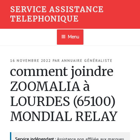
Aller
SERVICE ASSISTANCE
au
TELEPHONIQUE
contenu
principal
Menu
PUBLIÉ
16 NOVEMBRE 2022
PAR
ANNUAIRE GÉNÉRALISTE
LE
comment joindre
ZOOMALIA à
LOURDES (65100)
MONDIAL RELAY
Service indépendant :
Assistance non affiliée aux marques.