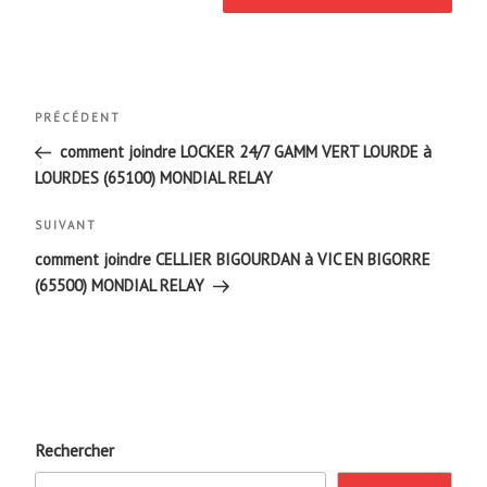
Navigation
Article
PRÉCÉDENT
de
précédent
comment joindre LOCKER 24/7 GAMM VERT LOURDE à
LOURDES (65100) MONDIAL RELAY
l’article
Article
SUIVANT
suivant
comment joindre CELLIER BIGOURDAN à VIC EN BIGORRE
(65500) MONDIAL RELAY
Rechercher