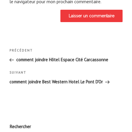
le navigateur pour mon prochain commentaire.
Navigation
Article
PRÉCÉDENT
de
précédent
comment joindre Hôtel Espace Cité Carcassonne
l’article
Article
SUIVANT
suivant
comment joindre Best Western Hotel Le Pont D’Or
Rechercher