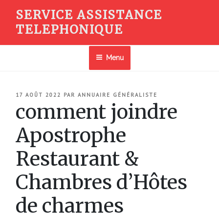
Aller
SERVICE ASSISTANCE
au
TELEPHONIQUE
contenu
principal
Menu
PUBLIÉ
17 AOÛT 2022
PAR
ANNUAIRE GÉNÉRALISTE
LE
comment joindre
Apostrophe
Restaurant &
Chambres d’Hôtes
de charmes