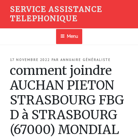
Aller
SERVICE ASSISTANCE
au
TELEPHONIQUE
contenu
principal
Menu
PUBLIÉ
17 NOVEMBRE 2022
PAR
ANNUAIRE GÉNÉRALISTE
LE
comment joindre
AUCHAN PIETON
STRASBOURG FBG
D à STRASBOURG
(67000) MONDIAL