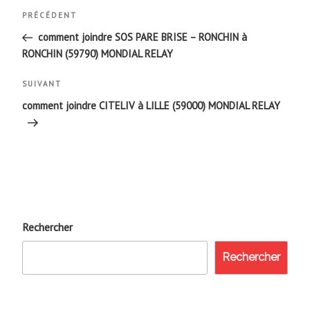
Navigation
Article
PRÉCÉDENT
de
précédent
comment joindre SOS PARE BRISE – RONCHIN à
RONCHIN (59790) MONDIAL RELAY
l’article
Article
SUIVANT
suivant
comment joindre CITELIV à LILLE (59000) MONDIAL RELAY
Rechercher
Rechercher