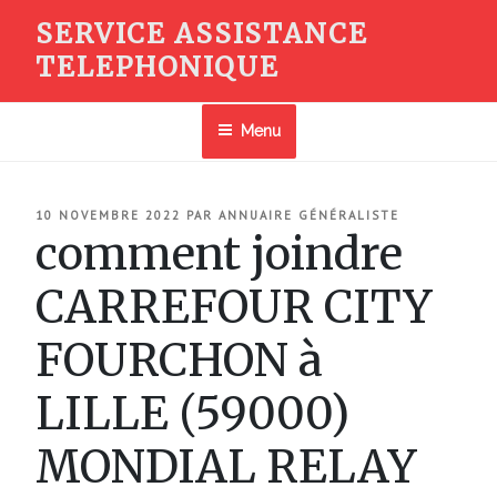
Aller
SERVICE ASSISTANCE
au
TELEPHONIQUE
contenu
principal
Menu
PUBLIÉ
10 NOVEMBRE 2022
PAR
ANNUAIRE GÉNÉRALISTE
LE
comment joindre
CARREFOUR CITY
FOURCHON à
LILLE (59000)
MONDIAL RELAY