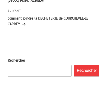
(59000) MONDIAL RELAY
l’article
Article
SUIVANT
suivant
comment joindre la DECHETERIE de COURCHEVEL-LE
CARREY
Rechercher
Rechercher