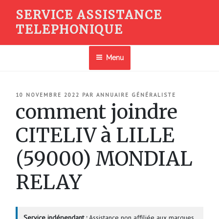
Aller
SERVICE ASSISTANCE
au
TELEPHONIQUE
contenu
principal
Menu
PUBLIÉ
10 NOVEMBRE 2022
PAR
ANNUAIRE GÉNÉRALISTE
LE
comment joindre
CITELIV à LILLE
(59000) MONDIAL
RELAY
Service indépendant :
Assistance non affiliée aux marques.