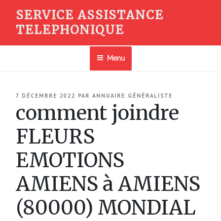
Aller
SERVICE ASSISTANCE
au
TELEPHONIQUE
contenu
principal
Menu
PUBLIÉ
7 DÉCEMBRE 2022
PAR
ANNUAIRE GÉNÉRALISTE
LE
comment joindre
FLEURS
EMOTIONS
AMIENS à AMIENS
(80000) MONDIAL