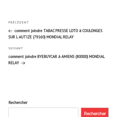
Navigation
Article
PRÉCÉDENT
de
précédent
comment joindre TABAC PRESSE LOTO à COULONGES
SUR L AUTIZE (79160) MONDIAL RELAY
l’article
Article
SUIVANT
suivant
comment joindre BYEBUYCAR à AMIENS (80000) MONDIAL
RELAY
Rechercher
Rechercher