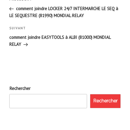
Article
de
précédent
comment joindre LOCKER 24/7 INTERMARCHE LE SEQ à
LE SEQUESTRE (81990) MONDIAL RELAY
l’article
Article
SUIVANT
suivant
comment joindre EASYTOOLS à ALBI (81000) MONDIAL
RELAY
Rechercher
Rechercher