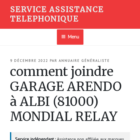
Aller
SERVICE ASSISTANCE
au
TELEPHONIQUE
contenu
principal
Menu
PUBLIÉ
9 DÉCEMBRE 2022
PAR
ANNUAIRE GÉNÉRALISTE
LE
comment joindre
GARAGE ARENDO
à ALBI (81000)
MONDIAL RELAY
Service indépendant :
Assistance non affiliée aux marques.