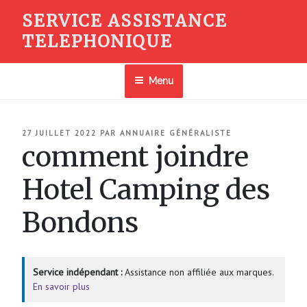
Aller
SERVICE ASSISTANCE
au
TELEPHONIQUE
contenu
principal
Menu
PUBLIÉ
27 JUILLET 2022
PAR
ANNUAIRE GÉNÉRALISTE
LE
comment joindre
Hotel Camping des
Bondons
Service indépendant :
Assistance non affiliée aux marques.
En savoir plus