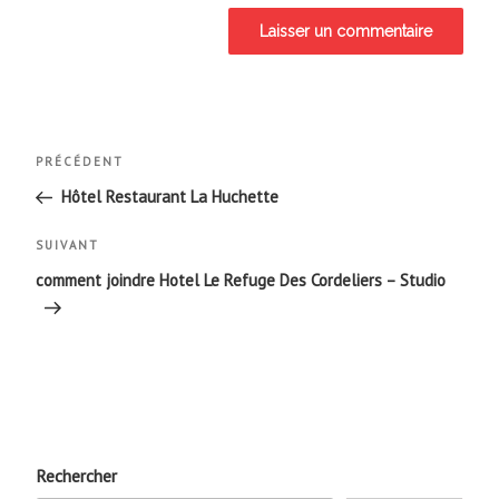
Navigation
Article
PRÉCÉDENT
de
précédent
Hôtel Restaurant La Huchette
l’article
Article
SUIVANT
suivant
comment joindre Hotel Le Refuge Des Cordeliers – Studio
Rechercher