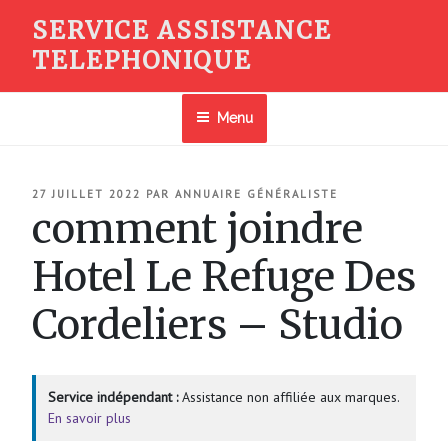
Aller
SERVICE ASSISTANCE
au
TELEPHONIQUE
contenu
principal
Menu
PUBLIÉ
27 JUILLET 2022
PAR
ANNUAIRE GÉNÉRALISTE
LE
comment joindre
Hotel Le Refuge Des
Cordeliers – Studio
Service indépendant :
Assistance non affiliée aux marques.
En savoir plus