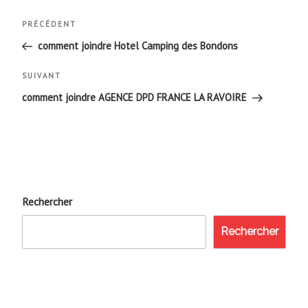
Navigation
Article
PRÉCÉDENT
de
précédent
comment joindre Hotel Camping des Bondons
l’article
Article
SUIVANT
suivant
comment joindre AGENCE DPD FRANCE LA RAVOIRE
Rechercher
Rechercher