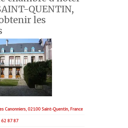
e SAINT-QUENTIN,
btenir les
s
es Canonniers, 02100 Saint-Quentin, France
 62 87 87