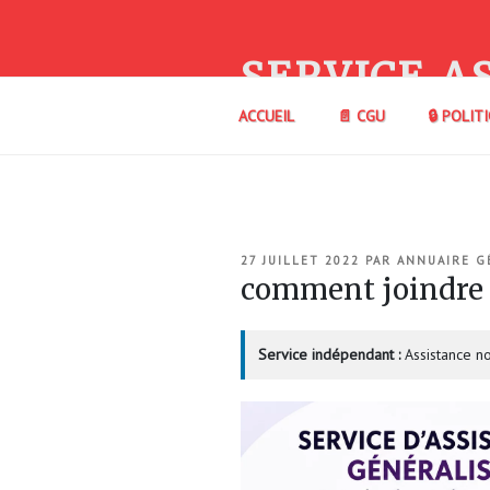
Aller
au
contenu
SERVICE A
principal
ACCUEIL
📄 CGU
🔒 POLIT
PUBLIÉ
27 JUILLET 2022
PAR
ANNUAIRE G
LE
comment joindre 
Service indépendant :
Assistance no