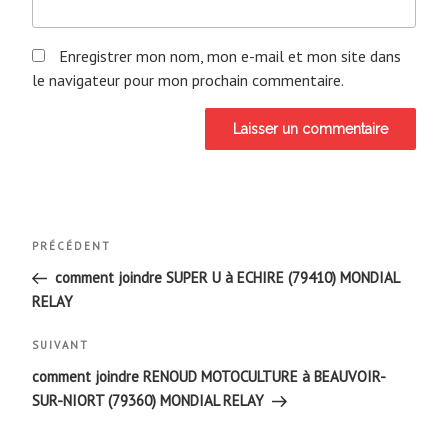
Enregistrer mon nom, mon e-mail et mon site dans
le navigateur pour mon prochain commentaire.
Navigation
Article
PRÉCÉDENT
de
précédent
comment joindre SUPER U à ECHIRE (79410) MONDIAL
RELAY
l’article
Article
SUIVANT
suivant
comment joindre RENOUD MOTOCULTURE à BEAUVOIR-
SUR-NIORT (79360) MONDIAL RELAY