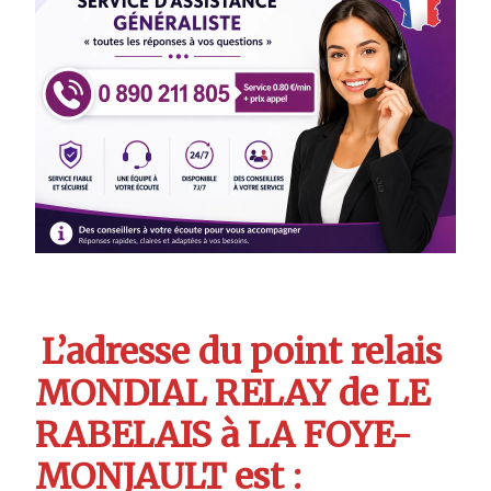
L’adresse du point relais
MONDIAL RELAY de LE
RABELAIS à LA FOYE-
MONJAULT est :