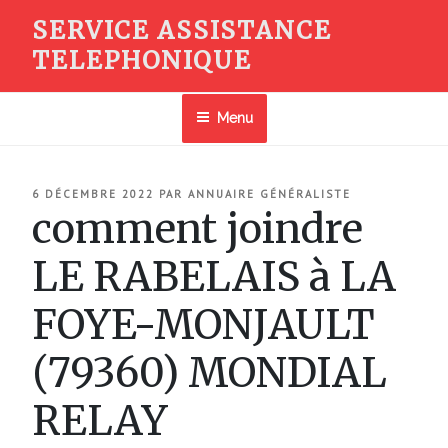
Aller
SERVICE ASSISTANCE
au
TELEPHONIQUE
contenu
principal
Menu
PUBLIÉ
6 DÉCEMBRE 2022
PAR
ANNUAIRE GÉNÉRALISTE
LE
comment joindre
LE RABELAIS à LA
FOYE-MONJAULT
(79360) MONDIAL
RELAY